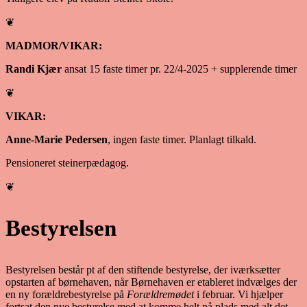
❦
MADMOR/VIKAR:
Randi Kjær
ansat 15 faste timer pr. 22/4-2025 + supplerende timer
❦
VIKAR:
Anne-Marie Pedersen
, ingen faste timer. Planlagt tilkald.
Pensioneret steinerpædagog.
❦
Bestyrelsen
Bestyrelsen består pt af den stiftende bestyrelse, der iværksætter
opstarten af børnehaven, når Børnehaven er etableret indvælges der
en ny forældrebestyrelse på
Forældremødet
i februar. Vi hjælper
fortsat den nye bestyrelse med at komme helt på plads med alt det