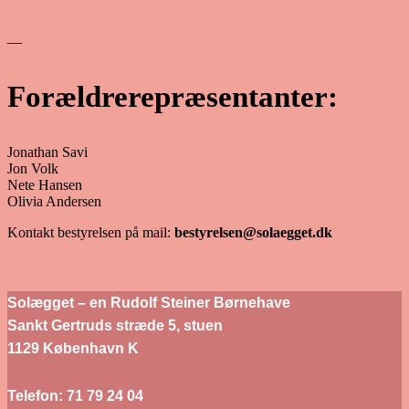
—
Forældrerepræsentanter:
Jonathan Savi
Jon Volk
Nete Hansen
Olivia Andersen
Kontakt bestyrelsen på mail:
bestyrelsen@solaegget.dk
Solægget – en Rudolf Steiner Børnehave
Sankt Gertruds stræde 5, stuen
1129 København K
Telefon: 71 79 24 04