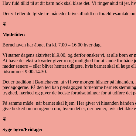
Hav fuld tillid til at dit barn nok skal klare det. Vi ringer altid til jer
Der vil efter de første tre måneder blive afholdt en forældresamtale o
❦
Mødetider:
Børnehaven har åbnet fra kl. 7.00 – 16.00 hver dag.
Vi starter dagens aktivitet kl.9.00, og derfor ønsker vi, at alle børn er
At have det ekstra kvarter giver ro og mulighed for at lande for både
møder senere – eller bliver hentet tidligere, hvis barnet skal til læge
tidsrummet 9.00-14.30.
Det er tradition i Børnehaven, at vi hver morgen hilsner på hinanden,
pædagogerne. På den led kan pædagogen fornemme barnets stemning o
tryghed, nærhed og giver de bedste forudsætninger for at udføre det p
På samme måde, når barnet skal hjem: Her giver vi hinanden hånden og
give besked om morgenen om, hvem det er, der henter, hvis det ikke er
❦
Syge børn/Fridage: