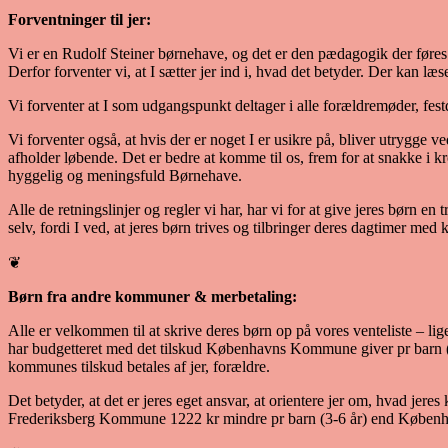
Forventninger til jer:
Vi er en Rudolf Steiner børnehave, og det er den pædagogik der føre
Derfor forventer vi, at I sætter jer ind i, hvad det betyder. Der kan 
Vi forventer at I som udgangspunkt deltager i alle forældremøder, fest
Vi forventer også, at hvis der er noget I er usikre på, bliver utrygge ve
afholder løbende. Det er bedre at komme til os, frem for at snakke i
hyggelig og meningsfuld Børnehave.
Alle de retningslinjer og regler vi har, har vi for at give jeres børn en
selv, fordi I ved, at jeres børn trives og tilbringer deres dagtimer m
❦
Børn fra andre kommuner & merbetaling:
Alle er velkommen til at skrive deres børn op på vores venteliste 
har budgetteret med det tilskud Københavns Kommune giver pr barn (
kommunes tilskud betales af jer, forældre.
Det betyder, at det er jeres eget ansvar, at orientere jer om, hvad je
Frederiksberg Kommune 1222 kr mindre pr barn (3-6 år) end Københav