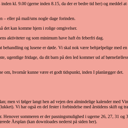
 inden kl. 9.00 (gerne inden 8.15, da der er bedre tid her) og meddel at 
n – eller på mail/sms nogle dage forinden.
r, så det kan komme hjem i rolige omgivelser.
ens aktiviteter og som minimum have haft én feberfri dag.
sat behandling og lusene er døde. Vi skal nok være behjælpelige med e
ste, ugentlige fridage, da dit barn på den led kommer ud af børnefælless
nne om, hvornår kunne være et godt tidspunkt, inden I planlægger det.
n; men vi følger langt hen ad vejen den almindelige kalender med Vinte
 (lukket). Vi har også en del fester i forbindelse med årstidens skift og t
oder. Henover sommeren er der pasningsmulighed i ugerne 26, 27, 31 og 32
ljerede Årsplan (kan downloades nederst på siden her).