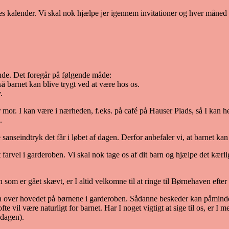
 jeres kalender. Vi skal nok hjælpe jer igennem invitationer og hver mån
ynde. Det foregår på følgende måde:
så barnet kan blive trygt ved at være hos os.
.
r mor. I kan være i nærheden, f.eks. på café på Hauser Plads, så I kan he
.
e sanseindtryk det får i løbet af dagen. Derfor anbefaler vi, at barnet k
gt farvel i garderoben. Vi skal nok tage os af dit barn og hjælpe det kærl
n som er gået skævt, er I altid velkomne til at ringe til Børnehaven efter
en over hovedet på børnene i garderoben. Sådanne beskeder kan påminde b
fte vil være naturligt for barnet. Har I noget vigtigt at sige til os, er I m
 dagen).