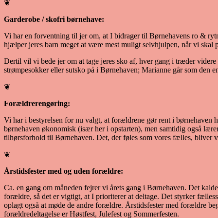
❦
Garderobe / skofri børnehave:
Vi har en forventning til jer om, at I bidrager til Børnehavens ro & r
hjælper jeres barn meget at være mest muligt selvhjulpen, når vi skal på
Dertil vil vi bede jer om at tage jeres sko af, hver gang i træder vid
strømpesokker eller sutsko på i Børnehaven; Marianne går som den ene
❦
Forældrerengøring:
Vi har i bestyrelsen for nu valgt, at forældrene gør rent i børnehav
børnehaven økonomisk (især her i opstarten), men samtidig også lære
tilhørsforhold til Børnehaven. Det, der føles som vores fælles, bliv
❦
Årstidsfester med og uden forældre:
Ca. en gang om måneden fejrer vi årets gang i Børnehaven. Det kalder v
forældre, så det er vigtigt, at I prioriterer at deltage. Det styrker fæl
oplagt også at møde de andre forældre. Årstidsfester med forældre be
forældredeltagelse er Høstfest, Julefest og Sommerfesten.