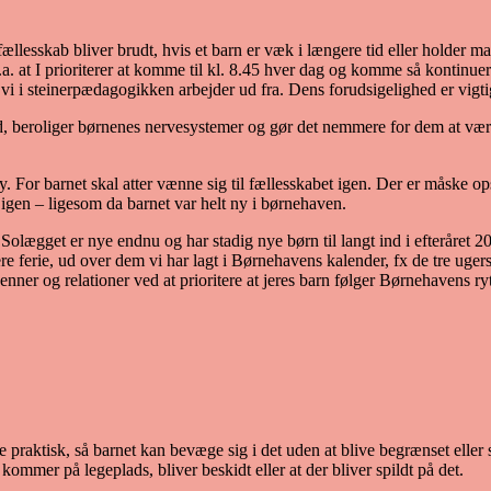
fællesskab bliver brudt, hvis et barn er væk i længere tid eller holder m
a. at I prioriterer at komme til kl. 8.45 hver dag og komme så kontinuerl
 i steinerpædagogikken arbejder ud fra. Dens forudsigelighed er vigtig 
, beroliger børnenes nervesystemer og gør det nemmere for dem at vær
. For barnet skal atter vænne sig til fællesskabet igen. Der er måske o
igen – ligesom da barnet var helt ny i børnehaven.
ægget er nye endnu og har stadig nye børn til langt ind i efteråret 2
e ferie, ud over dem vi har lagt i Børnehavens kalender, fx de tre uger
venner og relationer ved at prioritere at jeres barn følger Børnehavens r
e praktisk, så barnet kan bevæge sig i det uden at blive begrænset eller
kommer på legeplads, bliver beskidt eller at der bliver spildt på det.