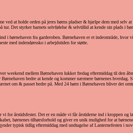
ytme ved at holde orden på jeres børns pladser & hjælpe dem med selv at
 tur. Det styrker barnets selvfølelse & selvtillid at kende sin plads i bø
ere ind i børnehaven fra garderoben. Børnehaven er et indeområde, hvor 
ste med indendørssko i arbejdstiden for støtte.
en hver weekend mellem Børnehaven lukker fredag eftermiddag til den åb
r Børnehaven bedre at kende og kommer nærmere børnenes hverdag. Samtid
er værnet om & passet bedre på. Med 24 børn i Børnehaven bliver det om
i for årstidsfester. Det er en måde vi får årstiderne ind i kroppen og læ
lesskabet, børnenes tilhørsforhold og giver en unik mulighed for at børnene
gynder typisk tidlig eftermiddag med undtagelse af Lanternefesten i n