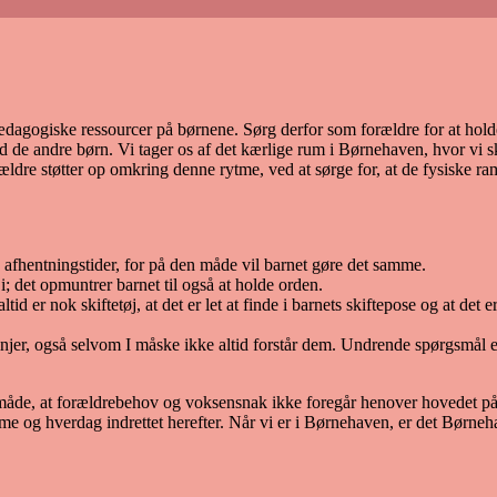
pædagogiske ressourcer på børnene. Sørg derfor som forældre for at holde
ed de andre børn. Vi tager os af det kærlige rum i Børnehaven, hvor vi s
forældre støtter op omkring denne rytme, ved at sørge for, at de fysisk
afhentningstider, for på den måde vil barnet gøre det samme.
 i; det opmuntrer barnet til også at holde orden.
altid er nok skiftetøj, at det er let at finde i barnets skiftepose og at det
jer, også selvom I måske ikke altid forstår dem. Undrende spørgsmål ell
 måde, at forældrebehov og voksensnak ikke foregår henover hovedet på 
tme og hverdag indrettet herefter. Når vi er i Børnehaven, er det Børneha