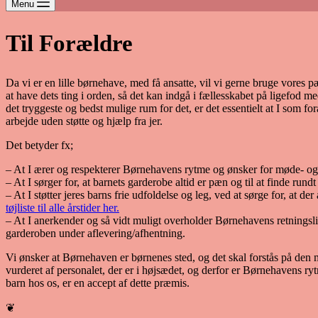
Menu
Til Forældre
Da vi er en lille børnehave, med få ansatte, vil vi gerne bruge vores 
at have dets ting i orden, så det kan indgå i fællesskabet på ligefod m
det tryggeste og bedst mulige rum for det, er det essentielt at I som 
arbejde uden støtte og hjælp fra jer.
Det betyder fx;
– At I ærer og respekterer Børnehavens rytme og ønsker for møde- og 
– At I sørger for, at barnets garderobe altid er pæn og til at finde rundt
– At I støtter jeres barns frie udfoldelse og leg, ved at sørge for, at der 
tøjliste til alle årstider her.
– At I anerkender og så vidt muligt overholder Børnehavens retningslin
garderoben under aflevering/afhentning.
Vi ønsker at Børnehaven er børnenes sted, og det skal forstås på den
vurderet af personalet, der er i højsædet, og derfor er Børnehavens ry
barn hos os, er en accept af dette præmis.
❦