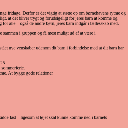
ange fridage. Derfor er det vigtig at støtte op om børnehavens rytme og
igt, at det bliver trygt og forudsigeligt for jeres barn at komme og
for alle – også de andre børn, jeres barn indgår i fællesskab med.
e sammen i gruppen og få mest muligt ud af at være i
pstået nye venskaber udenom dit barn i forbindelse med at dit barn har
025.
s sommerferie.
ytme. At bygge gode relationer
 sidde fast – ligesom at tøjet skal kunne komme ned i barnets