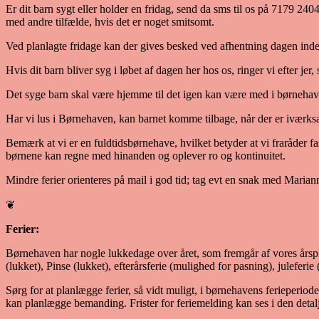
Er dit barn sygt eller holder en fridag, send da sms til os på 7179 2404
med andre tilfælde, hvis det er noget smitsomt.
Ved planlagte fridage kan der gives besked ved afhentning dagen inde
Hvis dit barn bliver syg i løbet af dagen her hos os, ringer vi efter je
Det syge barn skal være hjemme til det igen kan være med i børnehav
Har vi lus i Børnehaven, kan barnet komme tilbage, når der er iværk
Bemærk at vi er en fuldtidsbørnehave, hvilket betyder at vi fraråder fa
børnene kan regne med hinanden og oplever ro og kontinuitet.
Mindre ferier orienteres på mail i god tid; tag evt en snak med Maria
❦
Ferier:
Børnehaven har nogle lukkedage over året, som fremgår af vores årspla
(lukket), Pinse (lukket), efterårsferie (mulighed for pasning), juleferie
Sørg for at planlægge ferier, så vidt muligt, i børnehavens ferieperi
kan planlægge bemanding. Frister for feriemelding kan ses i den deta