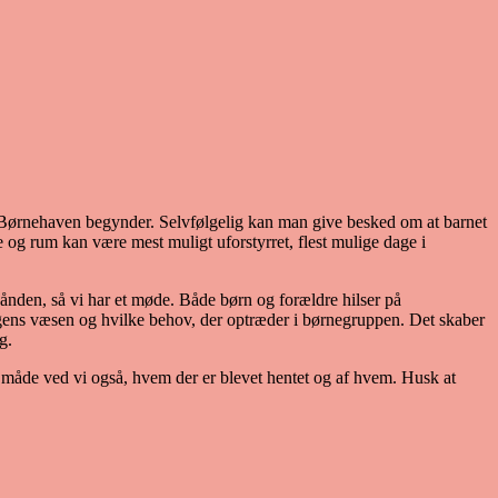
n i Børnehaven begynder. Selvfølgelig kan man give besked om at barnet
me og rum kan være mest muligt uforstyrret, flest mulige dage i
ånden, så vi har et møde. Både børn og forældre hilser på
ns væsen og hvilke behov, der optræder i børnegruppen. Det skaber
g.
 måde ved vi også, hvem der er blevet hentet og af hvem. Husk at