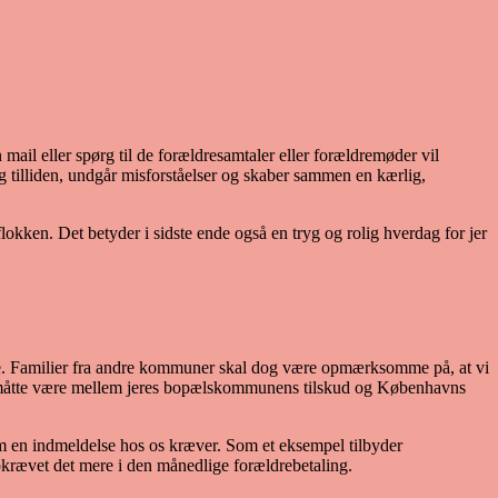
n mail eller spørg til de forældresamtaler eller forældremøder vil
 tilliden, undgår misforståelser og skaber sammen en kærlig,
eflokken. Det betyder i sidste ende også en tryg og rolig hverdag for jer
ve. Familier fra andre kommuner skal dog være opmærksomme på, at vi
er måtte være mellem jeres bopælskommunens tilskud og Københavns
som en indmeldelse hos os kræver. Som et eksempel tilbyder
rævet det mere i den månedlige forældrebetaling.