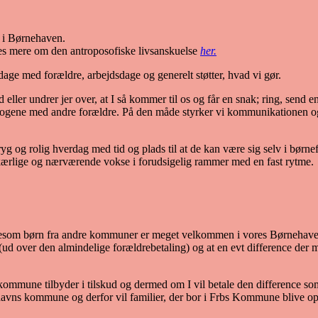
s i Børnehaven.
læses mere om den antroposofiske livsanskuelse
her.
dage med forældre, arbejdsdage og generelt støtter, hvad vi gør.
d eller undrer jer over, at I så kommer til os og får en snak; ring, send e
 krogene med andre forældre. På den måde styrker vi kommunikationen og
 tryg og rolig hverdag med tid og plads til at de kan være sig selv i børn
ed kærlige og nærværende vokse i forudsigelig rammer med en fast rytme.
– ligesom børn fra andre kommuner er meget velkommen i vores Børneha
ud over den almindelige forældrebetaling) og at en evt difference d
res kommune tilbyder i tilskud og dermed om I vil betale den difference 
ns kommune og derfor vil familier, der bor i Frbs Kommune blive opk