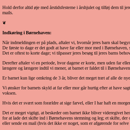
Hold derfor altid øje med årstidsfesterne i årshjulet og tilføj dem til
mails.
❦
Indkøring i Børnehaven:
Når indmeldingen er på plads, aftaler vi, hvornår jeres barn skal beg
De første to dage er det godt at have far eller mor med i Børnehaven, 
Det er oftest to korte dage; vi tilpasser jeres besøg til jeres barns behov
Derefter aftaler vi en periode, hvor dagene er korte, men uden far elle
længere og længere indtil vi mener, at barnet er faldet til i Børnehaven
Er barnet kun lige omkring de 3 år, bliver det meget træt af alle de ny
Vi ønsker for barnets skyld at far eller mor går hurtig efter at have sa
voksen.
Hvis det er svært som forældre at sige farvel, eller I har haft en morge
Det er meget vigtigt, at beskeder om barnet ikke bliver videregivet h
for at lade det skifte ind i Børnehavens stemning og leg; et skifte, der o
eller sende en mail (hvis det ikke er noget, som er afgørende for selve