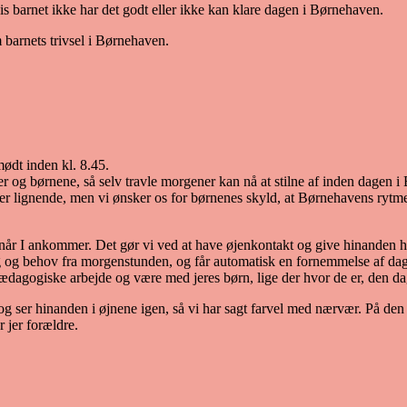
, hvis barnet ikke har det godt eller ikke kan klare dagen i Børnehaven.
m barnets trivsel i Børnehaven.
 mødt inden kl. 8.45.
 jer og børnene, så selv travle morgener kan nå at stilne af inden dage
 eller lignende, men vi ønsker os for børnenes skyld, at Børnehavens ryt
 når I ankommer. Det gør vi ved at have øjenkontakt og give hinanden h
g behov fra morgenstunden, og får automatisk en fornemmelse af dage
ædagogiske arbejde og være med jeres børn, lige der hvor de er, den da
 ser hinanden i øjnene igen, så vi har sagt farvel med nærvær. På den
 jer forældre.