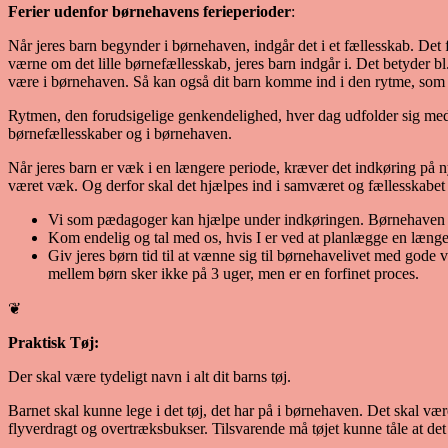
Ferier udenfor børnehavens ferieperioder
:
Når jeres barn begynder i børnehaven, indgår det i et fællesskab. Det 
værne om det lille børnefællesskab, jeres barn indgår i. Det betyder bl.
være i børnehaven. Så kan også dit barn komme ind i den rytme, som vi
Rytmen, den forudsigelige genkendelighed, hver dag udfolder sig med
børnefællesskaber og i børnehaven.
Når jeres barn er væk i en længere periode, kræver det indkøring på ny
været væk. Og derfor skal det hjælpes ind i samværet og fællesskabet 
Vi som pædagoger kan hjælpe under indkøringen. Børnehaven Sol
Kom endelig og tal med os, hvis I er ved at planlægge en længer
Giv jeres børn tid til at vænne sig til børnehavelivet med gode 
mellem børn sker ikke på 3 uger, men er en forfinet proces.
❦
Praktisk Tøj:
Der skal være tydeligt navn i alt dit barns tøj.
Barnet skal kunne lege i det tøj, det har på i børnehaven. Det skal vær
flyverdragt og overtræksbukser. Tilsvarende må tøjet kunne tåle at det 