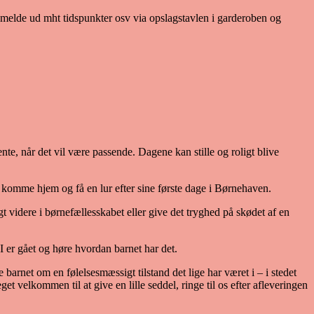
ed melde ud mht tidspunkter osv via opslagstavlen i garderoben og
nte, når det vil være passende. Dagene kan stille og roligt blive
an komme hjem og få en lur efter sine første dage i Børnehaven.
igt videre i børnefællesskabet eller give det tryghed på skødet af en
 I er gået og høre hvordan barnet har det.
arnet om en følelsesmæssigt tilstand det lige har været i – i stedet
eget velkommen til at give en lille seddel, ringe til os efter afleveringen