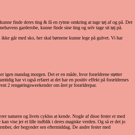
 kunne finde deres ting & få en rytme omkring at tage tøj af og på. Det
rnehavens garderobe, kunne finde sine ting og selv tage sit tøj på.
vi ikke går med sko, her skal børnene kunne lege på gulvet. Vi har
ner igen mandag morgen. Det er en måde, hvor forældrene støtter
ig har vi også erfaret at det har en positiv effekt på forældrenes
trent 2 rengøringsweekender om året pr forældrepar.
rer naturen og livets cyklus at kende. Nogle af disse fester er med
 kan vise jer et lille indblik i deres magiske verden. Og så er det jo
ovember, der begynder sen eftermiddag. De andre fester med