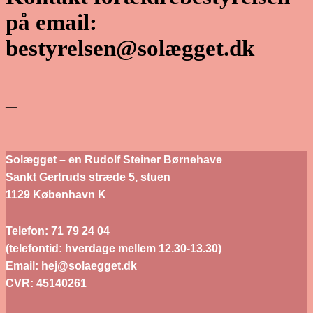
på email:
bestyrelsen@solægget.dk
—
Solægget – en Rudolf Steiner Børnehave
Sankt Gertruds stræde 5, stuen
1129 København K
Telefon: 71 79 24 04
(telefontid: hverdage mellem 12.30-13.30)
Email: hej@solaegget.dk
CVR: 45140261