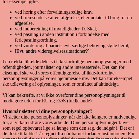
for eksempel gøre:
ved høring efter forvaltningsretlige krav,
ved fremsendelse af en afgørelse, eller notater til brug for en
afgørelse,
ved indberetning til myndigheder, fx Skat,
ved pasning i anden institution i forbindelse med
feriepasningsordning,
ved vurdering af barnets evt. særlige behov og støtte hertil,
[Evt. andre videregivelsessituationer?]
I en række tilfælde deler vi ikke-fortrolige personoplysninger med
offentligheden, journalister og andre interesserede. Det kan for
eksempel ske ved vores offentliggørelse af ikke-fortrolige
personoplysninger på vores hjemmeside mv. Det kan for eksempel
ske udlevering af oplysninger, som er omfattet af aktindsigt.
Vi kan bekræfte, at vi ikke overfører dine personoplysninger til
modtagere uden for EU og EØS (tredjelande).
Hvornår sletter vi dine personoplysninger?
Vi sletter dine personoplysninger, når de ikke længere er nødvendige
for, at vi kan udføre vores arbejde. Dine personoplysninger bliver
som regel opbevaret lige så længe som den sag, de indgår i. Det er i
de fleste tilfælde 1 år regnet fra når barnet forlader institutionen. For