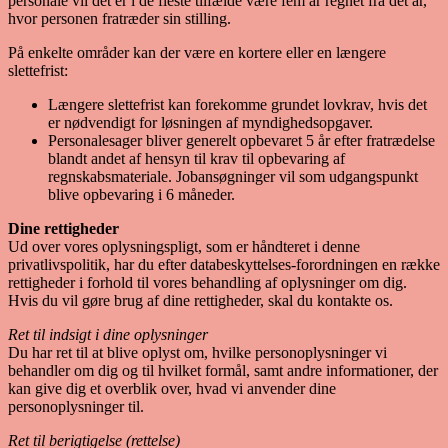
personale vil det er i de fleste tilfælde være fem år regnet fra det år,
hvor personen fratræder sin stilling.
På enkelte områder kan der være en kortere eller en længere
slettefrist:
Længere slettefrist kan forekomme grundet lovkrav, hvis det
er nødvendigt for løsningen af myndighedsopgaver.
Personalesager bliver generelt opbevaret 5 år efter fratrædelse
blandt andet af hensyn til krav til opbevaring af
regnskabsmateriale. Jobansøgninger vil som udgangspunkt
blive opbevaring i 6 måneder.
Dine rettigheder
Ud over vores oplysningspligt, som er håndteret i denne
privatlivspolitik, har du efter databeskyttelses-forordningen en række
rettigheder i forhold til vores behandling af oplysninger om dig.
Hvis du vil gøre brug af dine rettigheder, skal du kontakte os.
Ret til indsigt i dine oplysninger
Du har ret til at blive oplyst om, hvilke personoplysninger vi
behandler om dig og til hvilket formål, samt andre informationer, der
kan give dig et overblik over, hvad vi anvender dine
personoplysninger til.
Ret til berigtigelse (rettelse)