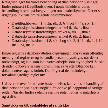
Retsgrundlaget for vores behandling af dine personoplysninger,
findes primært i Dagtilbudsloven. I nogle tilfælde er vores
behandling baseret på lovgivningen om databeskyttelse. Der er som
udgangspunkt tale om følgende bestemmelser:
Dagtilbudsloven § 1, § 3a, stk. 3, § 4 [og § 44a, stk. 1.]
Databeskyttelsesforordningen, artikel 6, stk. 1, litra a
Databeskyttelsesforordningen artikel 6, stk. 1, litra e
Databeskyttelsesforordningen, artikel 9, stk. 2, litra f
Databeskyttelsesloven § 8, stk. 1 og stk. 2, § 11, stk. 1, § 12,
stk. 1 og stk. 2.
Ifølge reglerne i databeskyttelseslovgivningen, må vi som offentlig
myndighed registrere og behandle personoplysninger, når det er
nødvendigt, og kun som led i vores arbejde som myndighed. Vi skal
desuden opbevare sagens oplysninger, så vi efterfølgende kan
dokumentere sagens forløb. Det følger af de almindelige
forvaltningsretlige regler mv.
Ud over de ovenfor nævnte bestemmelser, kan vores behandling af
dine personoplysninger i nogle tilfælde ske på baggrund af særlige
regler. Når der findes sådanne særlige reger, følger vi naturligvis
også disse.
Samtykke og tilbagekaldelse af samtykke