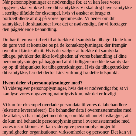
Når personoplysninger er nødvendige for, at vi kan løse vores
opgaver, skal vi ikke have dit samtykke. Vi skal dog have samtykke
i særlige tilfælde for eksempel, hvis vi ønsker at bruge et
portrætbillede af dig på vores hjemmeside. Vi beder om dit
samtykke, i de situationer hvor det er nødvendigt, før vi foretager
den pågældende behandling.
Du har til enhver tid ret til at trække dit samtykke tilbage. Dette kan
du gøre ved at kontakte os på de kontaktoplysninger, der fremgår
ovenfor i første afsnit. Hvis du vælger at trække dit samtykke
tilbage, påvirker det ikke lovligheden af vores behandling af dine
personoplysninger på baggrund af dit tidligere meddelte samtykke
og op til tidspunktet for tilbagetrækningen. Hvis du tilbagetrækker
dit samtykke, har det derfor først virkning fra dette tidspunkt.
Hvem deler vi personoplysninger med?
Vi videregiver personoplysninger, hvis det er nødvendigt for, at vi
kan løse vores opgaver og naturligvis kun, når det er lovligt.
Vi kan for eksempel overlade persondata til vores databehandlere
(eksterne leverandører). De behandler data i overensstemmelse med
de aftaler, vi har indgået med dem, som blandt andet fastlægger, at
de kun må behandle personoplysningerne i overensstemmelse med
vores instruktioner. Vi kan videregive personoplysninger til
myndigheder, organisationer, virksomheder og personer. Det kan vi