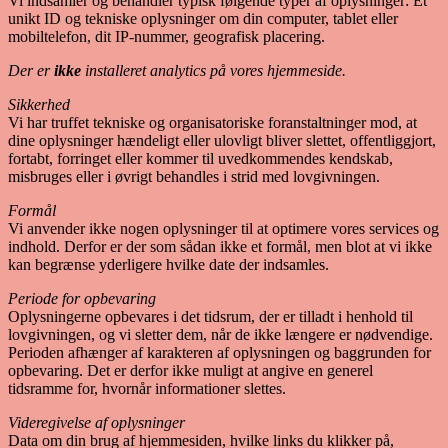
Vi indsamler og behandler typisk følgende typer af oplysninger: Et
unikt ID og tekniske oplysninger om din computer, tablet eller
mobiltelefon, dit IP-nummer, geografisk placering.
Der er
ikke
installeret analytics på vores hjemmeside.
Sikkerhed
Vi har truffet tekniske og organisatoriske foranstaltninger mod, at
dine oplysninger hændeligt eller ulovligt bliver slettet, offentliggjort,
fortabt, forringet eller kommer til uvedkommendes kendskab,
misbruges eller i øvrigt behandles i strid med lovgivningen.
Formål
Vi anvender ikke nogen oplysninger til at optimere vores services og
indhold. Derfor er der som sådan ikke et formål, men blot at vi ikke
kan begrænse yderligere hvilke date der indsamles.
Periode for opbevaring
Oplysningerne opbevares i det tidsrum, der er tilladt i henhold til
lovgivningen, og vi sletter dem, når de ikke længere er nødvendige.
Perioden afhænger af karakteren af oplysningen og baggrunden for
opbevaring. Det er derfor ikke muligt at angive en generel
tidsramme for, hvornår informationer slettes.
Videregivelse af oplysninger
Data om din brug af hjemmesiden, hvilke links du klikker på,