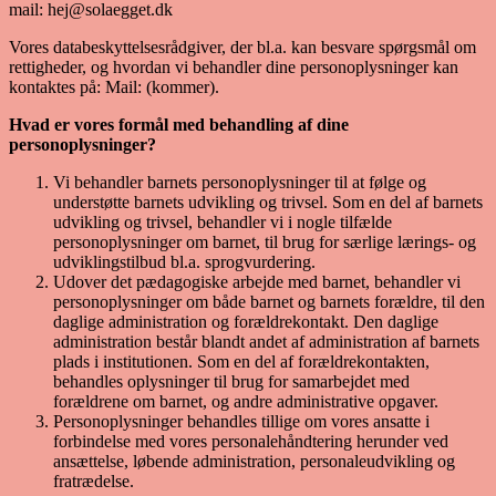
mail: hej@solaegget.dk
Vores databeskyttelsesrådgiver, der bl.a. kan besvare spørgsmål om
rettigheder, og hvordan vi behandler dine personoplysninger kan
kontaktes på: Mail: (kommer).
Hvad er vores formål med behandling af dine
personoplysninger?
Vi behandler barnets personoplysninger til at følge og
understøtte barnets udvikling og trivsel. Som en del af barnets
udvikling og trivsel, behandler vi i nogle tilfælde
personoplysninger om barnet, til brug for særlige lærings- og
udviklingstilbud bl.a. sprogvurdering.
Udover det pædagogiske arbejde med barnet, behandler vi
personoplysninger om både barnet og barnets forældre, til den
daglige administration og forældrekontakt. Den daglige
administration består blandt andet af administration af barnets
plads i institutionen. Som en del af forældrekontakten,
behandles oplysninger til brug for samarbejdet med
forældrene om barnet, og andre administrative opgaver.
Personoplysninger behandles tillige om vores ansatte i
forbindelse med vores personalehåndtering herunder ved
ansættelse, løbende administration, personaleudvikling og
fratrædelse.